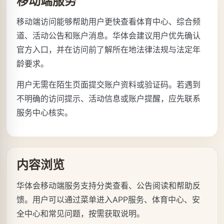
移动端服务
移动端访问能够帮助用户更快查看体育中心、综合频
道、活动公告和账户消息。华体会建议用户优先确认
官方入口，并在访问前了解所在地法律法规与法定年
龄要求。
用户无需在陌生页面提交账户资料或验证码。若遇到
不明确的访问提示、活动信息或账户提醒，应先联系
服务中心核实。
内容浏览
华体会移动端服务支持分类查看、公告阅读和帮助反
馈。用户可以通过菜单进入APP服务、体育中心、安
全中心和常见问题，按需获取说明。