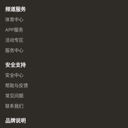
频道服务
体育中心
APP服务
活动专区
服务中心
安全支持
安全中心
帮助与反馈
常见问题
联系我们
品牌说明