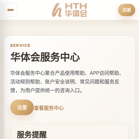
注册
SERVICE
华体会服务中心
华体会服务中心聚合产品使用帮助、APP访问帮助、
活动规则帮助、账户安全说明、常见问题和服务反
馈，为用户提供统一的咨询入口。
注册
查看服务中心
服务提醒