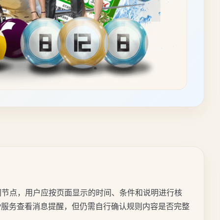
间节点，用户应按页面显示的时间、条件和说明进行核
P服务查看消息提醒，但仍需自行确认规则内容是否完整