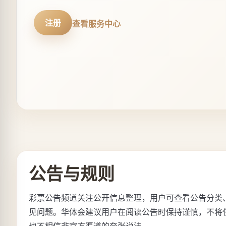
注册
查看服务中心
公告与规则
彩票公告频道关注公开信息整理，用户可查看公告分类
见问题。华体会建议用户在阅读公告时保持谨慎，不将