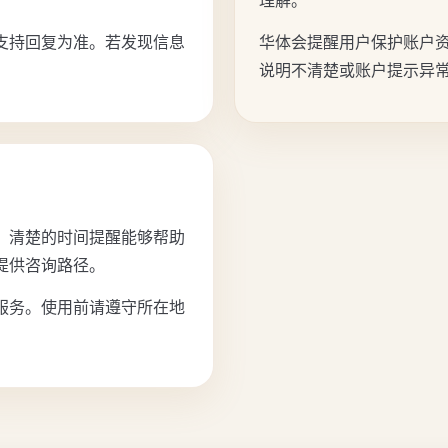
理解。
支持回复为准。若发现信息
华体会提醒用户保护账户
说明不清楚或账户提示异
。清楚的时间提醒能够帮助
提供咨询路径。
服务。使用前请遵守所在地